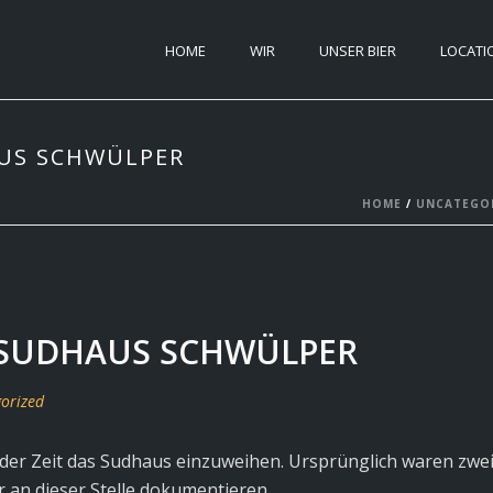
HOME
WIR
UNSER BIER
LOCATI
AUS SCHWÜLPER
HOME
/
UNCATEGO
 SUDHAUS SCHWÜLPER
orized
er Zeit das Sudhaus einzuweihen. Ursprünglich waren zwei S
r an dieser Stelle dokumentieren.