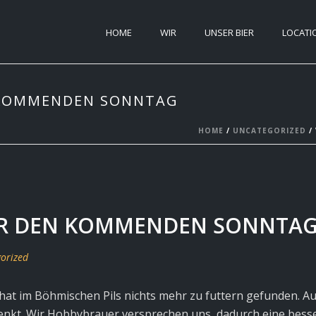
HOME
WIR
UNSER BIER
LOCATI
 KOMMENDEN SONNTAG
HOME
/
UNCATEGORIZED
/
ÜR DEN KOMMENDEN SONNTA
orized
e hat im Böhmischen Pils nichts mehr zu futtern gefunden.
enkt. Wir Hobbybrauer versprechen uns dadurch eine besser