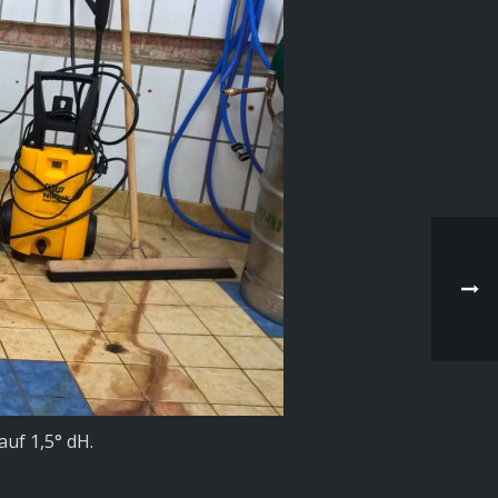
auf 1,5° dH.